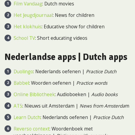
Film Vandaag
: Dutch movies
Het Jeugdjournaal
: News for children
Het klokhuis
: Educative show for children
School TV
: Short educating videos
Nederlandse apps
| Dutch apps
Duolingo
: Nederlands oefenen |
Practice Dutch
Babbel
: Woorden oefenen |
Practice words
Online Bibliotheek
: Audioboeken |
Audio books
AT5
: Nieuws uit Amsterdam |
News from Amsterda
m
Learn Dutch
: Nederlands oefenen |
Practice Dutch
Reverso context
: Woordenboek met