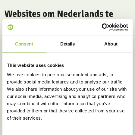
Websites om Nederlands te
oefenen
| Websites to practice
Dutch
Consent
Details
About
www.dutchgrammar.com
Goede website voor grammatica uitleg in het Engels
Good website for grammar explained in English
This website uses cookies
www.zichtbaarnederlands.nl/zn
We use cookies to personalise content and ads, to
Grammatica in beeld
provide social media features and to analyse our traffic.
Visual grammar
We also share information about your use of our site with
our social media, advertising and analytics partners who
https://nl.bab.la/woordenboek/nederlands-engels/
may combine it with other information that you’ve
Goed woordenboek met voorbeeldzinnen
provided to them or that they’ve collected from your use
Good dictionary with example sentences
of their services.
www.nieuwslezer.bibliotheek.nl
Makkelijk nieuws lezen met hulp en oefeningen