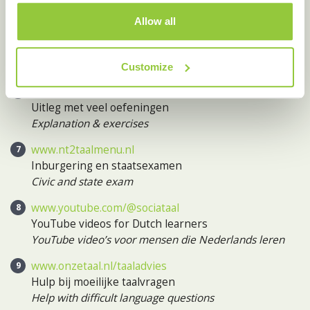
Easy way of reading the news with exercises
Allow all
www.oefenen.nl
Oefeningen, ook voor inburgering
Exercises, including the civic exam
Customize
www.jufmelis.nl
Uitleg met veel oefeningen
Explanation & exercises
www.nt2taalmenu.nl
Inburgering en staatsexamen
Civic and state exam
www.youtube.com/@sociataal
YouTube videos for Dutch learners
YouTube video’s voor mensen die Nederlands leren
www.onzetaal.nl/taaladvies
Hulp bij moeilijke taalvragen
Help with difficult language questions