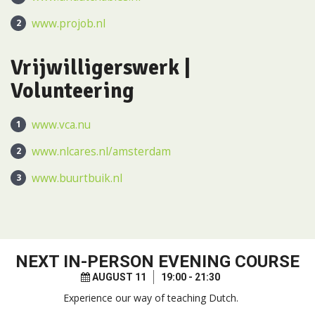
www.projob.nl
Vrijwilligerswerk |
Volunteering
www.vca.nu
www.nlcares.nl/amsterdam
www.buurtbuik.nl
NEXT
IN-PERSON EVENING COURSE
AUGUST 11
19:00 - 21:30
Experience our way of teaching Dutch.