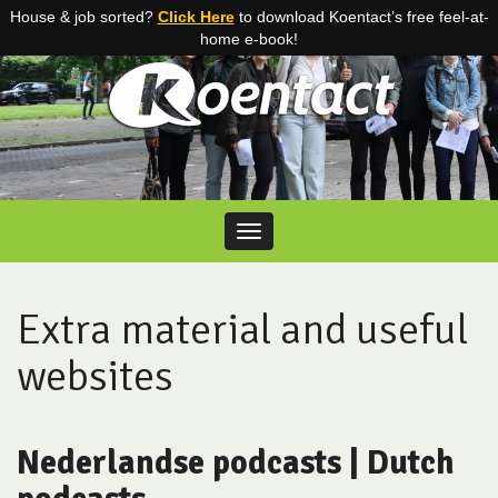
House & job sorted?
Click Here
to download Koentact’s free feel-at-
home e-book!
Skip to content
Toggle navigation
Extra material and useful
websites
Nederlandse podcasts
| Dutch